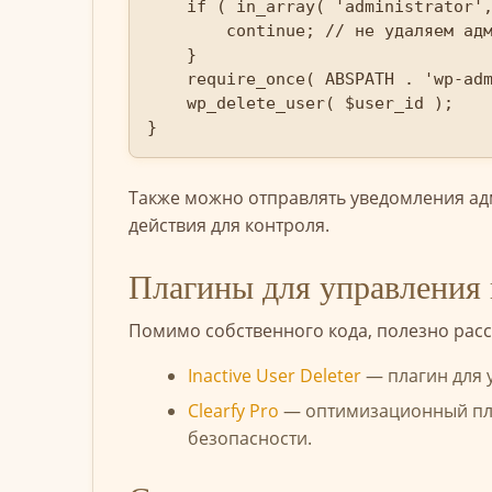
    if ( in_array( 'administrator', $user->roles ) ) {

        continue; // не удаляем админов

    }

    require_once( ABSPATH . 'wp-admin/includes/user.php' );

    wp_delete_user( $user_id );

}
Также можно отправлять уведомления ад
действия для контроля.
Плагины для управления 
Помимо собственного кода, полезно рас
Inactive User Deleter
— плагин для 
Clearfy Pro
— оптимизационный пла
безопасности.