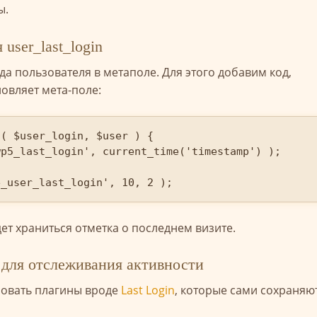
ы.
user_last_login
а пользователя в метаполе. Для этого добавим код,
овляет мета-поле:
( $user_login, $user ) {

e_user_last_login', 10, 2 );
дет храниться отметка о последнем визите.
 для отслеживания активности
ьзовать плагины вроде
Last Login
, которые сами сохраняю