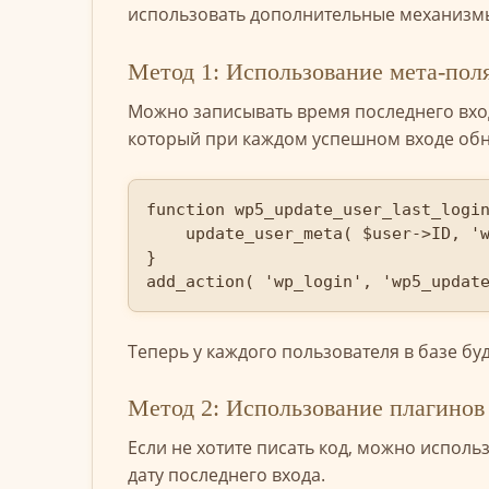
использовать дополнительные механизм
Метод 1: Использование мета-поля 
Можно записывать время последнего вход
который при каждом успешном входе обн
function wp5_update_user_last_login
    update_user_meta( $user->ID, 'wp5_last_login', current_time('timestamp') );

}

add_action( 'wp_login', 'wp5_updat
Теперь у каждого пользователя в базе бу
Метод 2: Использование плагинов
Если не хотите писать код, можно испол
дату последнего входа.