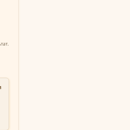
тат.
и