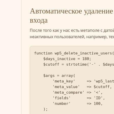
Автоматическое удаление 
входа
После того как у нас есть метаполе с да
неактивных пользователей, например, тех,
function wp5_delete_inactive_users(
    $days_inactive = 180;

    $cutoff = strtotime('-' . $days_inactive . ' days');

    $args = array(

        'meta_key'     => 'wp5_last_login',

        'meta_value'   => $cutoff,

        'meta_compare' => '<',

        'fields'       => 'ID',

        'number'       => 100,

    );
