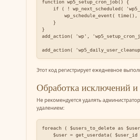
function wp5_setup_cron_job() {

    if ( ! wp_next_scheduled( 'wp5_daily_user_cleanup' ) ) {

        wp_schedule_event( time(), 'daily', 'wp5_daily_user_cleanup' );

    }

}

add_action( 'wp', 'wp5_setup_cron_j
add_action( 'wp5_daily_user_cleanu
Этот код регистрирует ежедневное выпол
Обработка исключений и 
Не рекомендуется удалять администрато
удалением:
foreach ( $users_to_delete as $user
    $user = get_userdata( $user_id );
