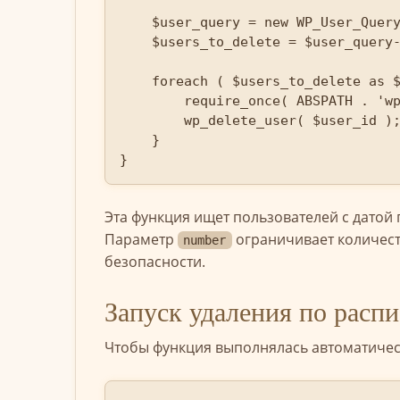
    $user_query = new WP_User_Query( $args );

    $users_to_delete = $user_query->get_results();

    foreach ( $users_to_delete as $user_id ) {

        require_once( ABSPATH . 'wp-admin/includes/user.php' );

        wp_delete_user( $user_id );

    }

}
Эта функция ищет пользователей с датой 
Параметр
ограничивает количест
number
безопасности.
Запуск удаления по расп
Чтобы функция выполнялась автоматическ