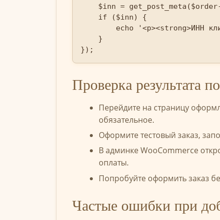
    $inn = get_post_meta($order-
    if ($inn) {

        echo '<p><strong>ИНН кл
    }

});
Проверка результата п
Перейдите на страницу оформл
обязательное.
Оформите тестовый заказ, зап
В админке WooCommerce открой
оплаты.
Попробуйте оформить заказ бе
Частые ошибки при доб