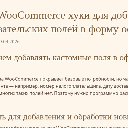
 WooCommerce хуки для доб
вательских полей в форму о
9.04.2026
ачем добавлять кастомные поля в о
а WooCommerce покрывает базовые потребности, но час
та — например, номер налогоплательщика, дату достав
 многих таких полей нет. Поэтому нужно программно ра
ть для добавления и обработки но
форму оформления заказа WooCommerce применяются сл