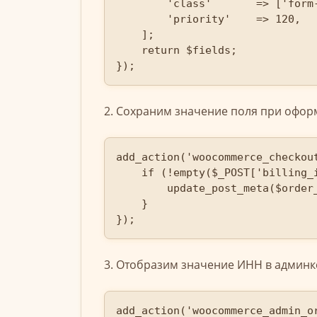
        'class'       => ['form-
        'priority'    => 120,

    ];

    return $fields;

});
2. Сохраним значение поля при офор
add_action('woocommerce_checkou
    if (!empty($_POST['billing_i
        update_post_meta($order
    }

});
3. Отобразим значение ИНН в админк
add_action('woocommerce_admin_o