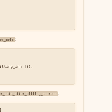
:
er_meta
lling_inn']));

:
er_data_after_billing_address

