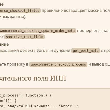
ме
правильно возвращает массив пол
erce_checkout_fields
жных данных).
проверяется нал
woocommerce_checkout_update_order_meta
ез
.
sanitize_text_field
инке
ьзования объекта $order и функции
с пр
get_post_meta
вьте проверку в
и вывод о
woocommerce_checkout_process
зательного поля ИНН
_process', function() {

n'])) {

а, введите ИНН клиента.', 'error');
