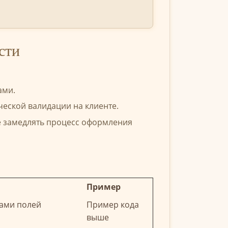
сти
ами.
ческой валидации на клиенте.
е замедлять процесс оформления
Пример
ами полей
Пример кода
выше