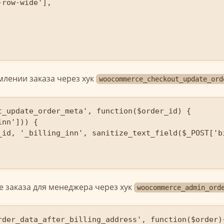
row-wide'],

млении заказа через хук
woocommerce_checkout_update_ord
t_update_order_meta', function($order_id) {

nn'])) {

_id, '_billing_inn', sanitize_text_field($_POST['bi
е заказа для менеджера через хук
woocommerce_admin_ord
rder_data_after_billing_address', function($order){