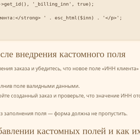
>get_id(), '_billing_inn', true);

иента:</strong> ' . esc_html($inn) . '</p>';

осле внедрения кастомного поля
ения заказа и убедитесь, что новое поле «ИНН клиента»
олнив поле валидными данными.
те созданный заказ и проверьте, что значение ИНН ото
з заполнения поля — форма должна не пропустить.
авлении кастомных полей и как и