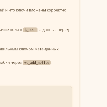
ей и что ключи вложены корректно
ичие поля в
, а данные перед
$_POST
авильным ключом мета-данных.
шибки через
.
wc_add_notice