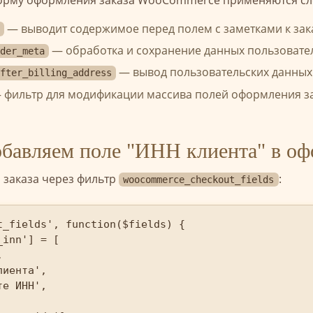
— выводит содержимое перед полем с заметками к зак
— обработка и сохранение данных пользовате
der_meta
— вывод пользовательских данных 
fter_billing_address
 фильтр для модификации массива полей оформления за
бавляем поле "ИНН клиента" в оф
 заказа через фильтр
:
woocommerce_checkout_fields
_fields', function($fields) {

inn'] = [



иента',

е ИНН',
