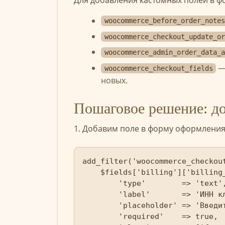
woocommerce_before_order_notes
woocommerce_checkout_update_or
woocommerce_admin_order_data_a
—
woocommerce_checkout_fields
новых.
Пошаговое решение: до
1. Добавим поле в форму оформления
add_filter('woocommerce_checkout
    $fields['billing']['billing_
        'type'        => 'text',
        'label'       => 'ИНН кл
        'placeholder' => 'Введит
        'required'    => true,
