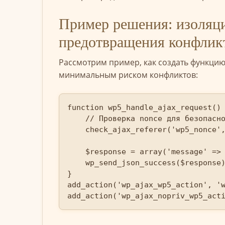
Пример решения: изоляци
предотвращения конфлик
Рассмотрим пример, как создать функцию
минимальным риском конфликтов:
function wp5_handle_ajax_request() 
    // Проверка nonce для безопасности

    check_ajax_referer('wp5_nonce', 'security');

    $response = array('message' => 'Запрос успешно обработан');

    wp_send_json_success($response);

}

add_action('wp_ajax_wp5_action', 'w
add_action('wp_ajax_nopriv_wp5_act