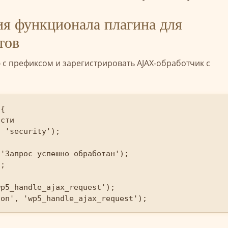
я функционала плагина для
тов
 с префиксом и зарегистрировать AJAX-обработчик с
{

p5_handle_ajax_request');

ion', 'wp5_handle_ajax_request');