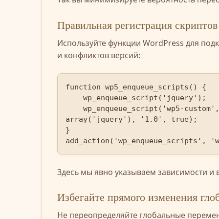
Правильная регистрация скриптов
Используйте функции WordPress для подк
и конфликтов версий:
function wp5_enqueue_scripts() {

    wp_enqueue_script('jquery');

    wp_enqueue_script('wp5-custom', plugin_dir_url(__FILE__) . 'js/custom.js', 
array('jquery'), '1.0', true);

}

add_action('wp_enqueue_scripts', '
Здесь мы явно указываем зависимости и в
Избегайте прямого изменения гло
Не переопределяйте глобальные переменн