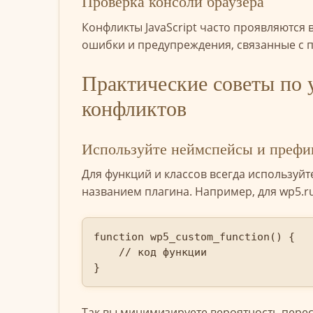
Проверка консоли браузера
Конфликты JavaScript часто проявляются
ошибки и предупреждения, связанные с
Практические советы по
конфликтов
Используйте неймспейсы и префи
Для функций и классов всегда используй
названием плагина. Например, для wp5.r
function wp5_custom_function() {

    // код функции

}
Так вы минимизируете вероятность пере