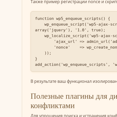
Также пример регистрации nonce и скрип
function wp5_enqueue_scripts() {

    wp_enqueue_script('wp5-ajax-script', plugin_dir_url(__FILE__) . 'js/ajax.js', 
array('jquery'), '1.0', true);

    wp_localize_script('wp5-ajax-script', 'wp5_ajax_obj', array(

        'ajax_url' => admin_url('admin-ajax.php'),

        'nonce'    => wp_create_nonce('wp5_nonce'),

    ));

}

add_action('wp_enqueue_scripts', '
В результате ваш функционал изолирован
Полезные плагины для ди
конфликтами
Для упрощения поиска и устранения кон