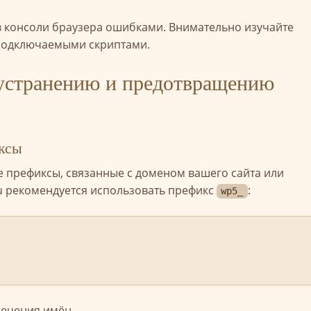
 в консоли браузера ошибками. Внимательно изучайте
 подключаемыми скриптами.
 устранению и предотвращению
ксы
те префиксы, связанные с доменом вашего сайта или
u рекомендуется использовать префикс
:
wp5_
сечения имён.