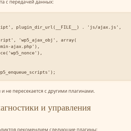
та с передачей данных:
wp5_enqueue_scripts');
 и не пересекается с другими плагинами.
агностики и управления
фликтов рекомендуем следующие плагины: