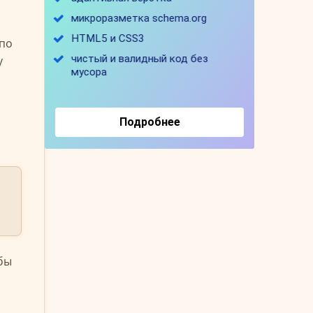
 по
у
обы