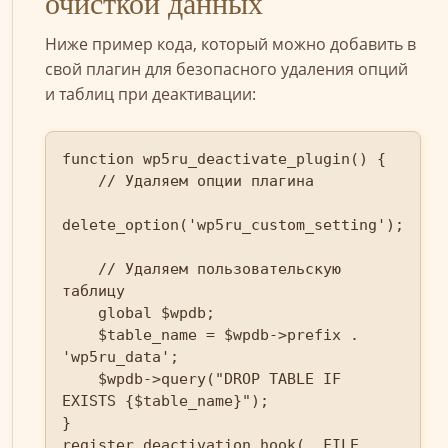
очисткой данных
Ниже пример кода, который можно добавить в
свой плагин для безопасного удаления опций
и таблиц при деактивации:
function wp5ru_deactivate_plugin() {

    // Удаляем опции плагина

delete_option('wp5ru_custom_setting');

    // Удаляем пользовательскую 
таблицу

    global $wpdb;

    $table_name = $wpdb->prefix . 
'wp5ru_data';

    $wpdb->query("DROP TABLE IF 
EXISTS {$table_name}");

}

register_deactivation_hook(__FILE__, 