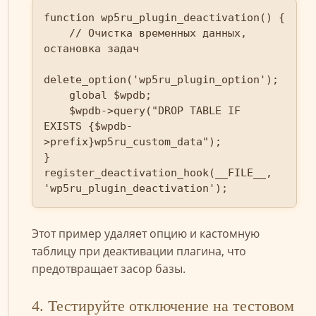
function wp5ru_plugin_deactivation() {

    // Очистка временных данных, 
остановка задач

delete_option('wp5ru_plugin_option');

    global $wpdb;

    $wpdb->query("DROP TABLE IF 
EXISTS {$wpdb-
>prefix}wp5ru_custom_data");

}

register_deactivation_hook(__FILE__, 
'wp5ru_plugin_deactivation');
Этот пример удаляет опцию и кастомную
таблицу при деактивации плагина, что
предотвращает засор базы.
4. Тестируйте отключение на тестовом