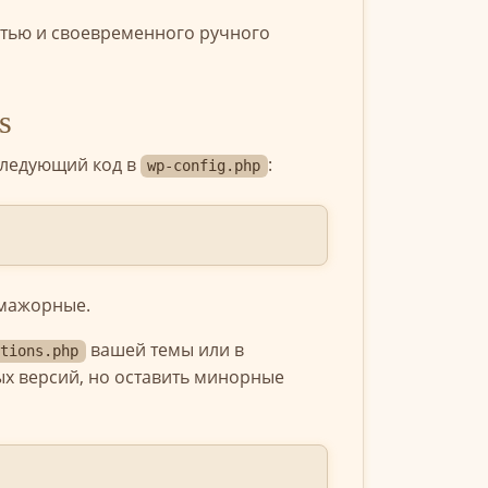
стью и своевременного ручного
s
следующий код в
:
wp-config.php
 мажорные.
вашей темы или в
ctions.php
х версий, но оставить минорные