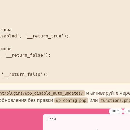
ядра

sabled', '__return_true');

инов

 '__return_false');

и активируйте чере
nt/plugins/wp5_disable_auto_updates/
ообновления без правки
или
wp-config.php
functions.ph