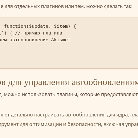
 для отдельных плагинов или тем, можно сделать так:
 function($update, $item) {

') { // пример плагина

ем автообновление Akismet

в для управления автообновления
од, можно использовать плагины, которые предоставляю
яет детально настраивать автообновления для ядра, пла
румент для оптимизации и безопасности, включая упр