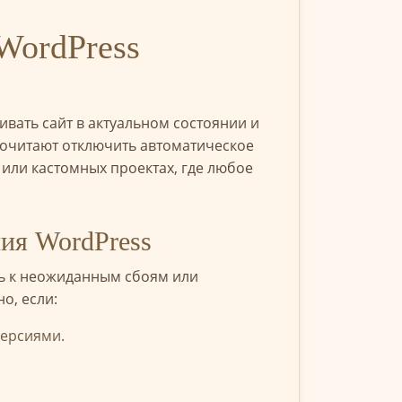
WordPress
вать сайт в актуальном состоянии и
почитают отключить автоматическое
или кастомных проектах, где любое
ния WordPress
ть к неожиданным сбоям или
о, если:
версиями.