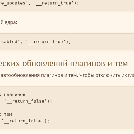
re_updates', '__return_true');
й ядра:
isabled', '__return_true');
ских обновлений плагинов и тем
 автообновления плагинов и тем. Чтобы отключить их гл
 плагинов

 '__return_false');

 тем

 '__return_false');