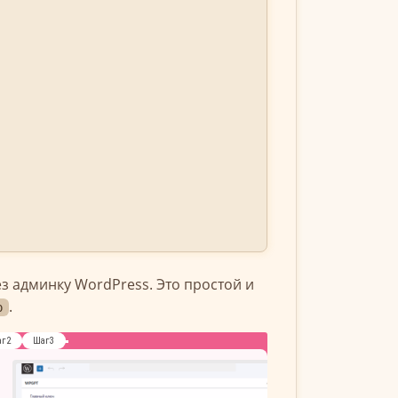
з админку WordPress. Это простой и
.
p