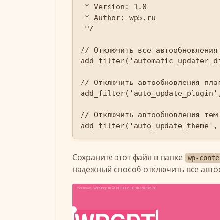
 * Version: 1.0

 * Author: wp5.ru

 */

// Отключить все автообновления 
add_filter('automatic_updater_di
// Отключить автообновления плаг
add_filter('auto_update_plugin',
// Отключить автообновления тем

Сохраните этот файл в папке
wp-conte
надежный способ отключить все авт