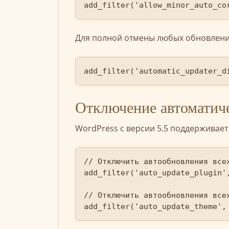
add_filter('allow_minor_auto_co
Для полной отмены любых обновлени
add_filter('automatic_updater_d
Отключение автоматиче
WordPress с версии 5.5 поддерживает
// Отключить автообновления всех
add_filter('auto_update_plugin',
// Отключить автообновления всех
add_filter('auto_update_theme',