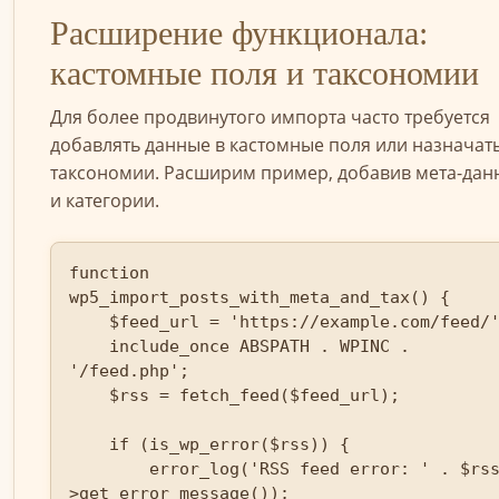
Расширение функционала:
кастомные поля и таксономии
Для более продвинутого импорта часто требуется
добавлять данные в кастомные поля или назначат
таксономии. Расширим пример, добавив мета-дан
и категории.
function 
wp5_import_posts_with_meta_and_tax() {

    $feed_url = 'https://example.com/feed/';

    include_once ABSPATH . WPINC . 
'/feed.php';

    $rss = fetch_feed($feed_url);

    if (is_wp_error($rss)) {

        error_log('RSS feed error: ' . $rss-
>get_error_message());
