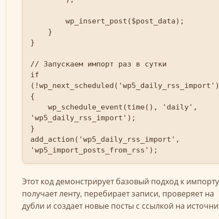
        wp_insert_post($post_data);

    }

}

// Запускаем импорт раз в сутки

if 
(!wp_next_scheduled('wp5_daily_rss_import'
{

    wp_schedule_event(time(), 'daily', 
'wp5_daily_rss_import');

}

add_action('wp5_daily_rss_import', 
'wp5_import_posts_from_rss');
Этот код демонстрирует базовый подход к импорту
получает ленту, перебирает записи, проверяет на
дубли и создает новые посты с ссылкой на источни