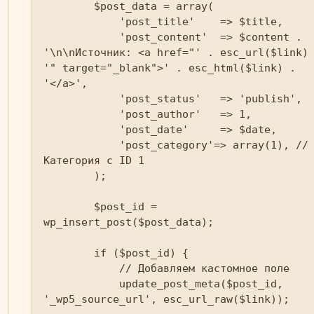
        $post_data = array(

            'post_title'    => $title,

            'post_content'  => $content . 
'\n\nИсточник: <a href="' . esc_url($link)
'" target="_blank">' . esc_html($link) . 
'</a>',

            'post_status'   => 'publish',

            'post_author'   => 1,

            'post_date'     => $date,

            'post_category'=> array(1), // 
Категория с ID 1

        );

        $post_id = 
wp_insert_post($post_data);

        if ($post_id) {

            // Добавляем кастомное поле

            update_post_meta($post_id, 
'_wp5_source_url', esc_url_raw($link));
