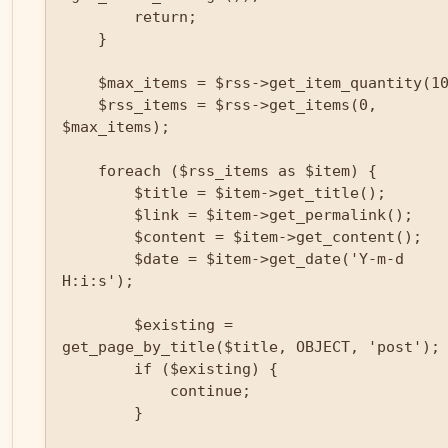
        return;

    }

    $max_items = $rss->get_item_quantity(10);

    $rss_items = $rss->get_items(0, 
$max_items);

    foreach ($rss_items as $item) {

        $title = $item->get_title();

        $link = $item->get_permalink();

        $content = $item->get_content();

        $date = $item->get_date('Y-m-d 
H:i:s');

        $existing = 
get_page_by_title($title, OBJECT, 'post');

        if ($existing) {

            continue;

        }
