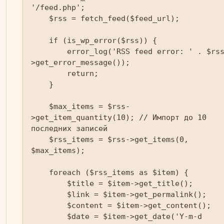
'/feed.php';

    $rss = fetch_feed($feed_url);

    if (is_wp_error($rss)) {

        error_log('RSS feed error: ' . $rss-
>get_error_message());

        return;

    }

    $max_items = $rss-
>get_item_quantity(10); // Импорт до 10 
последних записей

    $rss_items = $rss->get_items(0, 
$max_items);

    foreach ($rss_items as $item) {

        $title = $item->get_title();

        $link = $item->get_permalink();

        $content = $item->get_content();

        $date = $item->get_date('Y-m-d 