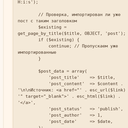
H:i:s');

        // Проверка, импортирован ли уже 
пост с таким заголовком

        $existing = 
get_page_by_title($title, OBJECT, 'post');

        if ($existing) {

            continue; // Пропускаем уже 
импортированные

        }

        $post_data = array(

            'post_title'    => $title,

            'post_content'  => $content . 
'\n\nИсточник: <a href="' . esc_url($link)
'" target="_blank">' . esc_html($link) . 
'</a>',

            'post_status'   => 'publish',

            'post_author'   => 1,

            'post_date'     => $date,

        );
