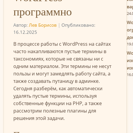
ва
программно
24.
Wo
Автор:
Лев Борисов
|
Опубликовано:
ог
16.12.2025
до
В процессе работы с WordPress на сайтах
19.
часто накапливаются пустые термины в
Wo
таксономиях, которые не связаны ни с
из
одним материалом. Эти термины не несут
из
пользы и могут замедлять работу сайта, а
16.
также создавать путаницу в админке.
Сегодня разберём, как автоматически
удалять пустые термины, используя
собственные функции на PHP, а также
рассмотрим полезные плагины для
решения этой задачи.