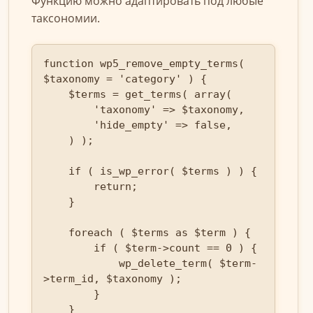
Функцию можно адаптировать под любые
таксономии.
function wp5_remove_empty_terms( 
$taxonomy = 'category' ) {

    $terms = get_terms( array(

        'taxonomy' => $taxonomy,

        'hide_empty' => false,

    ) );

    if ( is_wp_error( $terms ) ) {

        return;

    }

    foreach ( $terms as $term ) {

        if ( $term->count == 0 ) {

            wp_delete_term( $term-
>term_id, $taxonomy );

        }

    }
