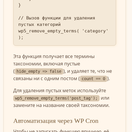
}

// Вызов функции для удаления 
пустых категорий

wp5_remove_empty_terms( 'category' 
);
Эта функция получает все термины
таксономии, включая пустые
(
), и удаляет те, что не
hide_empty => false
связаны ни с одним постом (
).
count == 0
Для удаления пустых меток используйте
или
wp5_remove_empty_terms('post_tag');
замените на название своей таксономии.
Автоматизация через WP Cron
Чтобы не запускать функцию вручную, её