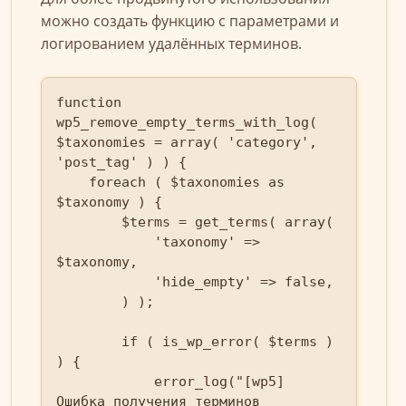
можно создать функцию с параметрами и
логированием удалённых терминов.
function 
wp5_remove_empty_terms_with_log( 
$taxonomies = array( 'category', 
'post_tag' ) ) {

    foreach ( $taxonomies as 
$taxonomy ) {

        $terms = get_terms( array(

            'taxonomy' => 
$taxonomy,

            'hide_empty' => false,

        ) );

        if ( is_wp_error( $terms ) 
) {

            error_log("[wp5] 
Ошибка получения терминов 