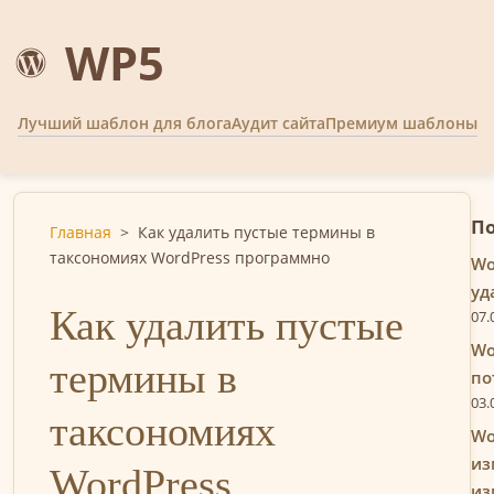
WP5
Лучший шаблон для блога
Аудит сайта
Премиум шаблоны
По
Главная
>
Как удалить пустые термины в
таксономиях WordPress программно
Wo
уд
Как удалить пустые
07.
Wo
термины в
по
03.
таксономиях
Wo
из
WordPress
из