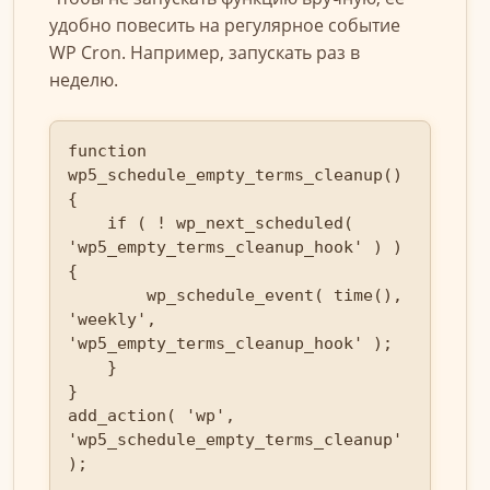
удобно повесить на регулярное событие
WP Cron. Например, запускать раз в
неделю.
function 
wp5_schedule_empty_terms_cleanup() 
{

    if ( ! wp_next_scheduled( 
'wp5_empty_terms_cleanup_hook' ) ) 
{

        wp_schedule_event( time(), 
'weekly', 
'wp5_empty_terms_cleanup_hook' );

    }

}

add_action( 'wp', 
'wp5_schedule_empty_terms_cleanup' 
);
