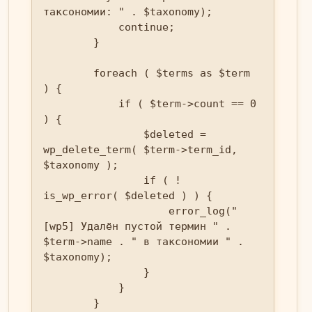
таксономии: " . $taxonomy);

            continue;

        }

        foreach ( $terms as $term 
) {

            if ( $term->count == 0 
) {

                $deleted = 
wp_delete_term( $term->term_id, 
$taxonomy );

                if ( ! 
is_wp_error( $deleted ) ) {

                    error_log("
[wp5] Удалён пустой термин " . 
$term->name . " в таксономии " . 
$taxonomy);

                }

            }

        }
