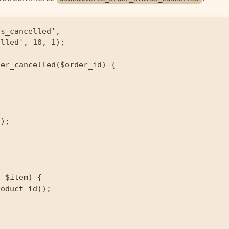
us_cancelled', 
lled', 10, 1);

er_cancelled($order_id) {
